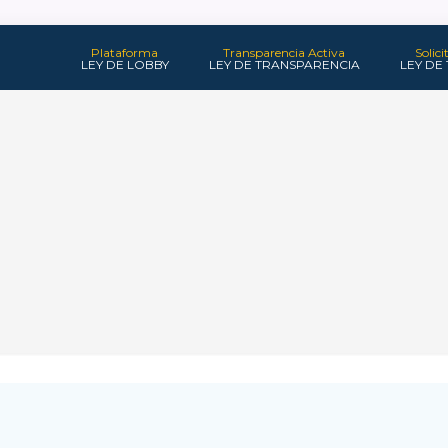
Plataforma
Transparencia Activa
Solic
LEY DE LOBBY
LEY DE TRANSPARENCIA
LEY DE