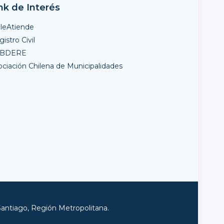
nk de Interés
ileAtiende
istro Civil
UBDERE
ociación Chilena de Municipalidades
Santiago, Región Metropolitana.