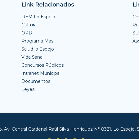
Link Relacionados
Li
DEM Lo Espejo
Ch
Cultura
Reg
OPD
S
Programa Más
As
Salud lo Espejo
Vida Sana
Concursos Públicos
Intranet Municipal
Documentos
Leyes
. Av. Central Cardenal Raúl Silva Henríquez N° 8321. Lo Espejo, 