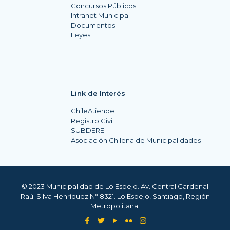
Concursos Públicos
Intranet Municipal
Documentos
Leyes
Link de Interés
ChileAtiende
Registro Civil
SUBDERE
Asociación Chilena de Municipalidades
© 2023 Municipalidad de Lo Espejo. Av. Central Cardenal
Raúl Silva Henríquez N° 8321. Lo Espejo, Santiago, Región
Metropolitana.