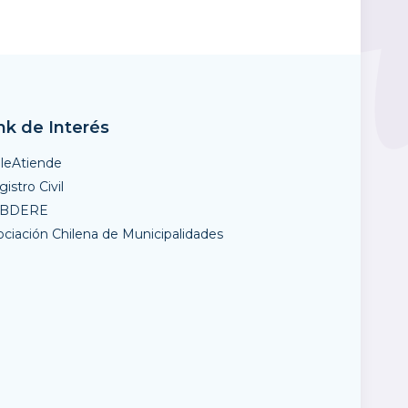
nk de Interés
ileAtiende
istro Civil
UBDERE
ociación Chilena de Municipalidades