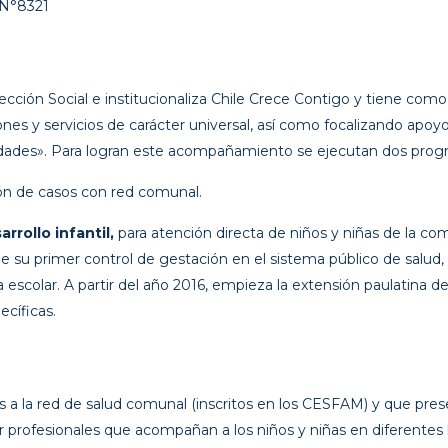
 N°8321
tección Social e institucionaliza Chile Crece Contigo y tiene co
cciones y servicios de carácter universal, así como focalizando ap
idades». Para logran este acompañamiento se ejecutan dos progr
ión de casos con red comunal.
rollo infantil,
para atención directa de niños y niñas de la co
de su primer control de gestación en el sistema público de sal
a escolar. A partir del año 2016, empieza la extensión paulatina 
ecíficas.
s a la red de salud comunal (inscritos en los CESFAM) y que pres
por profesionales que acompañan a los niños y niñas en diferente