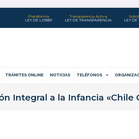
Plataforma
Transparencia Activa
Solic
LEY DE LOBBY
LEY DE TRANSPARENCIA
LEY DE
TRÁMITES ONLINE
NOTICIAS
TELÉFONOS
ORGANIZAC
n Integral a la Infancia «Chile