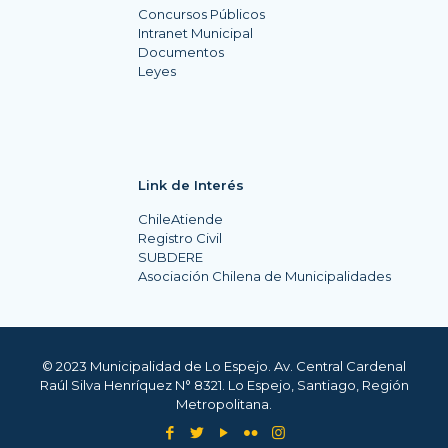
Concursos Públicos
Intranet Municipal
Documentos
Leyes
Link de Interés
ChileAtiende
Registro Civil
SUBDERE
Asociación Chilena de Municipalidades
© 2023 Municipalidad de Lo Espejo. Av. Central Cardenal
Raúl Silva Henríquez N° 8321. Lo Espejo, Santiago, Región
Metropolitana.