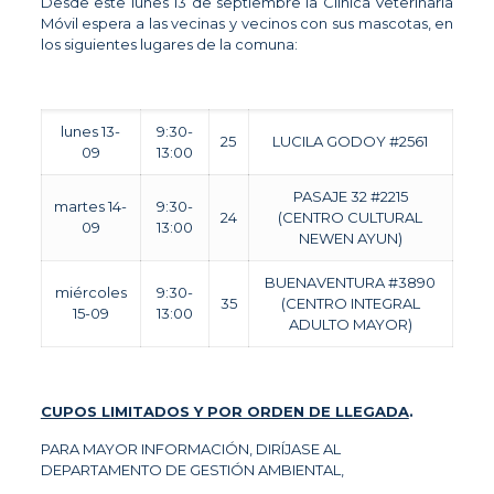
Desde este lunes 13 de septiembre la Clínica Veterinaria
Móvil espera a las vecinas y vecinos con sus mascotas, en
los siguientes lugares de la comuna:
lunes 13-
9:30-
25
LUCILA GODOY #2561
09
13:00
PASAJE 32 #2215
martes 14-
9:30-
24
(CENTRO CULTURAL
09
13:00
NEWEN AYUN)
BUENAVENTURA #3890
miércoles
9:30-
35
(CENTRO INTEGRAL
15-09
13:00
ADULTO MAYOR)
CUPOS LIMITADOS Y POR ORDEN DE LLEGADA
.
PARA MAYOR INFORMACIÓN, DIRÍJASE AL
DEPARTAMENTO DE GESTIÓN AMBIENTAL,