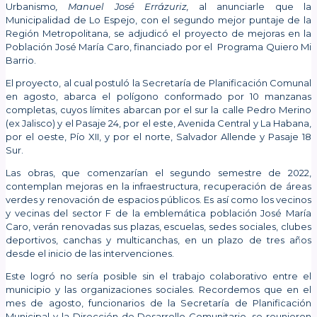
Urbanismo
, Manuel José Errázuriz,
al anunciarle que la
Municipalidad de Lo Espejo, con el segundo mejor puntaje de la
Región Metropolitana, se adjudicó el proyecto de mejoras en la
Población José María Caro, financiado por el Programa Quiero Mi
Barrio.
El proyecto, al cual postuló la Secretaría de Planificación Comunal
en agosto, abarca el polígono conformado por 10 manzanas
completas, cuyos límites abarcan por el sur la calle Pedro Merino
(ex Jalisco) y el Pasaje 24, por el este, Avenida Central y La Habana,
por el oeste, Pío XII, y por el norte, Salvador Allende y Pasaje 18
Sur.
Las obras, que comenzarían el segundo semestre de 2022,
contemplan mejoras en la infraestructura, recuperación de áreas
verdes y renovación de espacios públicos. Es así como los vecinos
y vecinas del sector F de la emblemática población José María
Caro, verán renovadas sus plazas, escuelas, sedes sociales, clubes
deportivos, canchas y multicanchas, en un plazo de tres años
desde el inicio de las intervenciones.
Este logró no sería posible sin el trabajo colaborativo entre el
municipio y las organizaciones sociales. Recordemos que en el
mes de agosto, funcionarios de la Secretaría de Planificación
Municipal y la Dirección de Desarrollo Comunitario, se reunieron