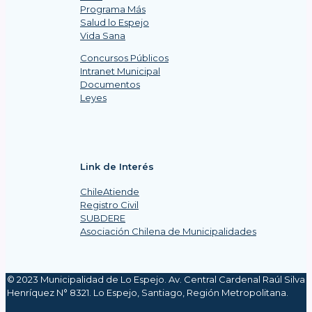
Programa Más
Salud lo Espejo
Vida Sana
Concursos Públicos
Intranet Municipal
Documentos
Leyes
Link de Interés
ChileAtiende
Registro Civil
SUBDERE
Asociación Chilena de Municipalidades
© 2023 Municipalidad de Lo Espejo. Av. Central Cardenal Raúl Silva
Henríquez N° 8321. Lo Espejo, Santiago, Región Metropolitana.