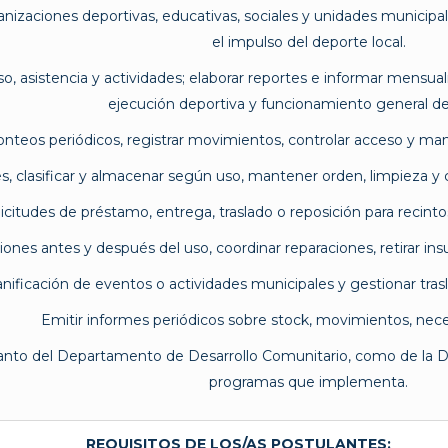
izaciones deportivas, educativas, sociales y unidades municipales
el impulso del deporte local.
o, asistencia y actividades; elaborar reportes e informar mensua
ejecución deportiva y funcionamiento general del
conteos periódicos, registrar movimientos, controlar acceso y m
es, clasificar y almacenar según uso, mantener orden, limpieza y
licitudes de préstamo, entrega, traslado o reposición para recinto
ciones antes y después del uso, coordinar reparaciones, retirar 
lanificación de eventos o actividades municipales y gestionar tra
Emitir informes periódicos sobre stock, movimientos, nec
tanto del Departamento de Desarrollo Comunitario, como de la Di
programas que implementa.
REQUISITOS DE LOS/AS POSTULANTES: