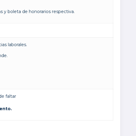
s y boleta de honorarios respectiva.
ias laborales.
nde.
.
e faltar
ento.