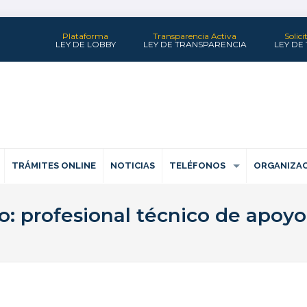
Plataforma
Transparencia Activa
Solic
LEY DE LOBBY
LEY DE TRANSPARENCIA
LEY DE
TRÁMITES ONLINE
NOTICIAS
TELÉFONOS
ORGANIZAC
: profesional técnico de apoyo