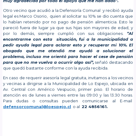
muy agradecida por todo el apoyo que me han dado”.
Otro vecino que acudió a la Defensoría Comunal y recibió ayuda
legal es Marco Osorio, quien al solicitar su 10% se dio cuenta que
lo habían retenido por no pago de pensión alimenticia. Esto le
pareció fuera de lugar ya que sus hijas son mayores de edad, y
por lo demás, siempre cumplió con sus obligaciones.
“Al
encontrarme con esta situación, fui a la municipalidad a
pedir ayuda legal para aclarar esto y recuperar mi 10%. El
abogado que me atendió me ayudó a solucionar el
problema, incluso me orientó para hacer el cese de pensión
para que no me vuelva a ocurrir algo así”,
señaló destacando
que quedó bastante conforme con la ayuda recibida.
En caso de requerir asesoría legal gratuita, invitamos a los vecinos
y vecinas a dirigirse a la Municipalidad de Lo Espejo, ubicada en
Av. Central con Américo Vespucio, primer piso. El horario de
atención es de lunes a viernes entre las 09:00 y las 13:30 horas.
Para dudas o consultas pueden comunicarse al E-mail
defensorcomunal@loespejo.cl
o al
22 4856161.