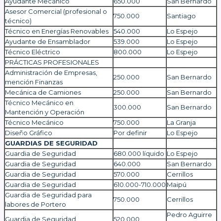
Ayudante Mecánico
650.000
San Bernardo
Asesor Comercial (profesional o
750.000
Santiago
técnico)
Técnico en Energías Renovables
540.000
Lo Espejo
Ayudante de Ensamblador
539.000
Lo Espejo
Técnico Eléctrico
800.000
Lo Espejo
PRÁCTICAS PROFESIONALES
Administración de Empresas,
250.000
San Bernardo
mención Finanzas
Mecánica de Camiones
250.000
San Bernardo
Técnico Mecánico en
300.000
San Bernardo
Mantención y Operación
Técnico Mecánico
750.000
La Granja
Diseño Gráfico
Por definir
Lo Espejo
GUARDIAS DE SEGURIDAD
Guardia de Seguridad
680.000 líquido
Lo Espejo
Guardia de Seguridad
640.000
San Bernardo
Guardia de Seguridad
570.000
Cerrillos
Guardia de Seguridad
610.000-710.000
Maipú
Guardia de Seguridad para
750.000
Cerrillos
labores de Portero
Pedro Aguirre
Guardia de Seguridad
520.000