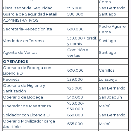
Cerda
Fiscalizador de Seguridad
595.000
San Bernardo
Guardia de Seguridad Retail
580.000
Santiago
ADMINISTRATIVOS
Pedro Aguirre
Secretaria-Recepcionista
600.000
Cerda
539.000 + gratif.
Vendedor en Terreno
Santiago
y comis.
Comisión x
Agente de Ventas
Santiago
ventas
OPERARIOS
Operario de Bodega con
600.000
Cerrillos
Licencia D
Peoneta
539.000
Lo Espejo
Operario de Higiene y
723.000
San Bernardo
Sanitización
Operario de Bodega
540.000
San Joaquín
750.000-
Operador de Maestranza
Maipú
950.000
Soldador con Licencia D
650.000
San Bernardo
Operario Movilizador carga
635.000
Maipú
Abastible