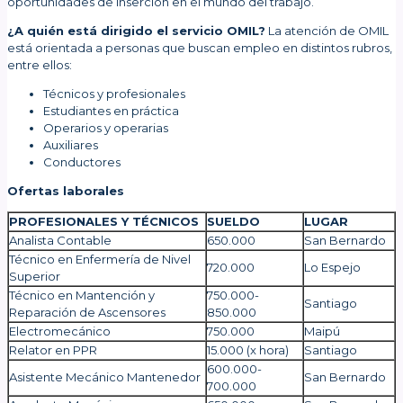
oportunidades de inserción en el mundo del trabajo.
¿A quién está dirigido el servicio OMIL?
La atención de OMIL
está orientada a personas que buscan empleo en distintos rubros,
entre ellos:
Técnicos y profesionales
Estudiantes en práctica
Operarios y operarias
Auxiliares
Conductores
Ofertas laborales
PROFESIONALES Y TÉCNICOS
SUELDO
LUGAR
Analista Contable
650.000
San Bernardo
Técnico en Enfermería de Nivel
720.000
Lo Espejo
Superior
Técnico en Mantención y
750.000-
Santiago
Reparación de Ascensores
850.000
Electromecánico
750.000
Maipú
Relator en PPR
15.000 (x hora)
Santiago
600.000-
Asistente Mecánico Mantenedor
San Bernardo
700.000