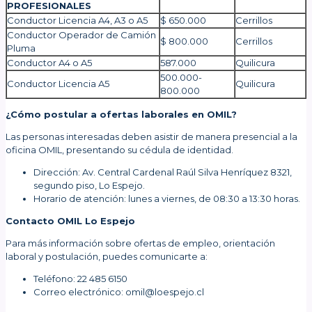
PROFESIONALES
Conductor Licencia A4, A3 o A5
$ 650.000
Cerrillos
Conductor Operador de Camión
$ 800.000
Cerrillos
Pluma
Conductor A4 o A5
587.000
Quilicura
500.000-
Conductor Licencia A5
Quilicura
800.000
¿Cómo postular a ofertas laborales en OMIL?
Las personas interesadas deben asistir de manera presencial a la
oficina OMIL, presentando su cédula de identidad.
Dirección: Av. Central Cardenal Raúl Silva Henríquez 8321,
segundo piso, Lo Espejo.
Horario de atención: lunes a viernes, de 08:30 a 13:30 horas.
Contacto OMIL Lo Espejo
Para más información sobre ofertas de empleo, orientación
laboral y postulación, puedes comunicarte a:
Teléfono: 22 485 6150
Correo electrónico: omil@loespejo.cl