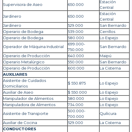
Estación
Supervisora de Aseo
650.000
Central
Estación
Jardinero
650.000
Central
Jardinero
529.000
San Bernardo
Operario de Bodega
539.000
Cerrillos
Operario de Bodega
580.000
Lo Espejo
699.000-
Operador de Máquina Industrial
San Bernardo
750.000
Operario de Producción
640.000
Maipú
Operario Metalúrgico
550.000
San Bernardo
Operario de Producción
600.000
La Cisterna
AUXILIARES
Asistente de Cuidados
$ 550.875
Lo Espejo
Domiciliarios
Auxiliar de Aseo
$ 550.000
Lo Espejo
Manipulador de Alimentos
580.000
Lo Espejo
Manipuladora de Alimentos
734.000
Lo Espejo
500.000-
Asistente de Transporte
Quilicura
700.000
Auxiliar de Cocina
529.000
La Cisterna
CONDUCTORES