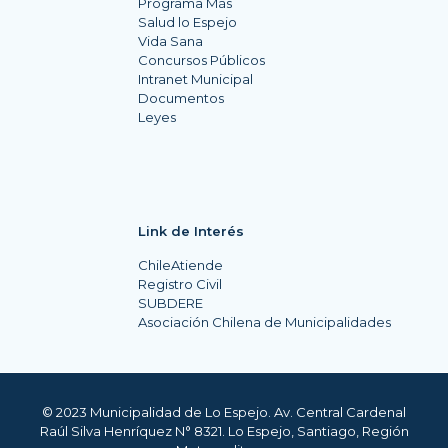
Programa Más
Salud lo Espejo
Vida Sana
Concursos Públicos
Intranet Municipal
Documentos
Leyes
Link de Interés
ChileAtiende
Registro Civil
SUBDERE
Asociación Chilena de Municipalidades
© 2023 Municipalidad de Lo Espejo. Av. Central Cardenal
Raúl Silva Henríquez N° 8321. Lo Espejo, Santiago, Región