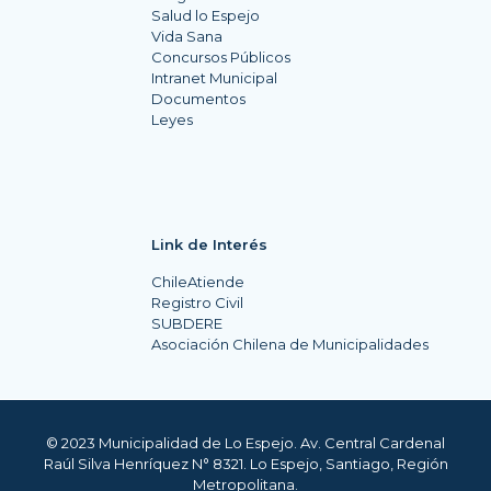
Salud lo Espejo
Vida Sana
Concursos Públicos
Intranet Municipal
Documentos
Leyes
Link de Interés
ChileAtiende
Registro Civil
SUBDERE
Asociación Chilena de Municipalidades
© 2023 Municipalidad de Lo Espejo. Av. Central Cardenal
Raúl Silva Henríquez N° 8321. Lo Espejo, Santiago, Región
Metropolitana.