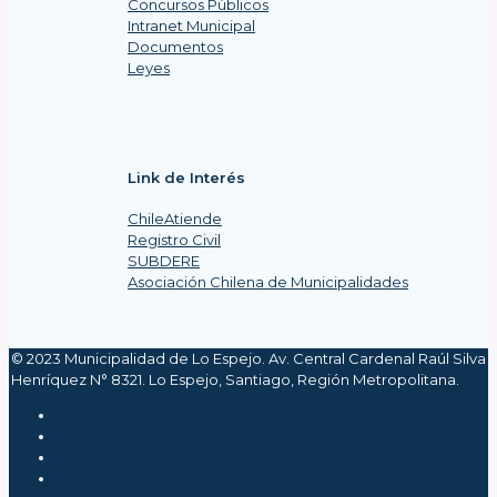
Concursos Públicos
Intranet Municipal
Documentos
Leyes
Link de Interés
ChileAtiende
Registro Civil
SUBDERE
Asociación Chilena de Municipalidades
© 2023 Municipalidad de Lo Espejo. Av. Central Cardenal Raúl Silva
Henríquez N° 8321. Lo Espejo, Santiago, Región Metropolitana.