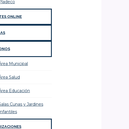
Pladeco
TES ONLINE
IAS
ONOS
Área Municipal
Área Salud
Área Educación
Salas Cunas y Jardines
Infantiles
IZACIONES