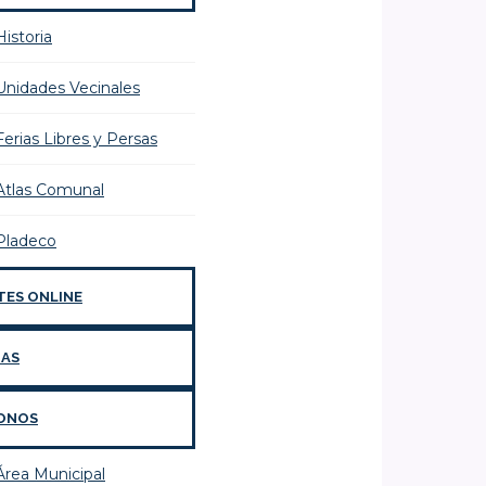
Historia
Unidades Vecinales
Ferias Libres y Persas
Atlas Comunal
Pladeco
TES ONLINE
IAS
ONOS
Área Municipal