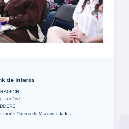
nk de Interés
ileAtiende
istro Civil
UBDERE
ociación Chilena de Municipalidades