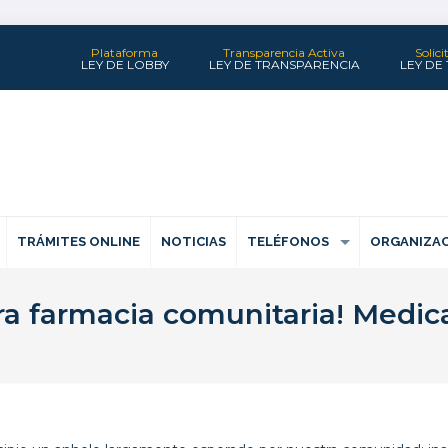
Plataforma
Transparencia Activa
Solic
LEY DE LOBBY
LEY DE TRANSPARENCIA
LEY DE
TRÁMITES ONLINE
NOTICIAS
TELÉFONOS
ORGANIZAC
ra farmacia comunitaria! Medi