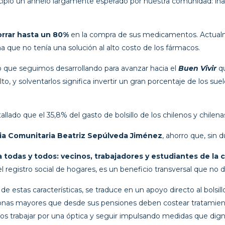
icipio un anhelo largamente esperado por nuestra comunidad: i
rrar hasta un 80%
en la compra de sus medicamentos. Actualm
 que no tenía una solución al alto costo de los fármacos.
jo que seguimos desarrollando para avanzar hacia el
Buen Vivir
q
 y solventarlos significa invertir un gran porcentaje de los suel
tallado que el 35,8% del gasto de bolsillo de los chilenos y chil
a Comunitaria Beatriz Sepúlveda Jiménez
, ahorro que, sin du
a todas y todos: vecinos, trabajadores y estudiantes de la
l registro social de hogares, es un beneficio transversal que no 
de estas características, se traduce en un apoyo directo al bolsi
nas mayores que desde sus pensiones deben costear tratamient
trabajar por una óptica y seguir impulsando medidas que dignif