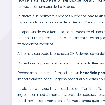
Hoy se materializó en el primer piso de nuestro mun
farmacia comunitaria de Lo Espejo.
Iniciativa que permitirá a vecinas y vecinos
poder aho
Espejo era la única comuna de la Región Metropolitana
La apertura de esta farmacia, se enmarca en el traba
que en Chile el precio de los medicamentos es muy alto,
tratamientos médicos.
Así lo ha visualizado la encuesta CEP, donde se ha de
Por esta razón, hoy celebramos contar con la
Farmaci
Recordamos que esta farmacia, es un
beneficio par
importa cuánto sea tu ingreso mensual o si estás en e
La alcaldesa Javiera Reyes destacó que “Un beneficio 
ingresos en medicamentos, sobretodo nuestras perso
quedaremos solamente en la farmacia, ahora queremos 