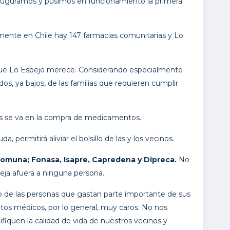
nauguramos y pusimos en funcionamiento la primera
ente en Chile hay 147 farmacias comunitarias y Lo
ue Lo Espejo merece. Considerando especialmente
dos, ya bajos, de las familias que requieren cumplir
enas se va en la compra de medicamentos.
da, permitirá aliviar el bolsillo de las y los vecinos.
 comuna; Fonasa, Isapre, Capredena y Dipreca.
No
deja afuera a ninguna persona.
llo de las personas que gastan parte importante de sus
os médicos, por lo general, muy caros. No nos
iquen la calidad de vida de nuestros vecinos y