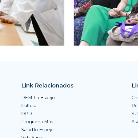
Link Relacionados
Li
DEM Lo Espejo
Ch
Cultura
Reg
OPD
S
Programa Más
As
Salud lo Espejo
Vida Sana