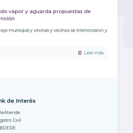
todo vapor y aguarda propuestas de
ención
cejo municipal y vecinas y vecinos se interiorizaron y
Leer más
nk de Interés
ileAtiende
istro Civil
UBDERE