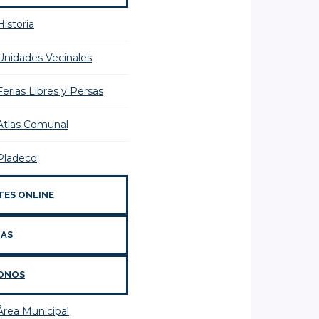
Historia
Unidades Vecinales
Ferias Libres y Persas
Atlas Comunal
Pladeco
TES ONLINE
IAS
ONOS
Área Municipal