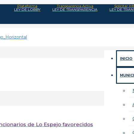
Plataforma
Transparencia Activa
Solicitar I
LEY DE LOBBY
LEY DE TRANSPARENCIA
LEY DE TRA
INICIO
MUNIC
cionarios de Lo Espejo favorecidos