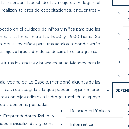
a inserción laboral de las mujeres, y lograr el
ealizan talleres de capacitaciones, encuentros y
focado en el cuidado de niños y niñas para que las
ños a talleres entre las 16:00 y 19:00 horas. Se
oger a los niños para trasladarlos a donde serán
s hijos o hijas a donde se desarrolle el programa.
istintas instancias y busca crear actividades para la
la, vecina de Lo Espejo, mencionó algunas de las
na casa de acogida a la que puedan llegar mujeres
DEPEN
eres con hijos adictos a la droga; también el apoyo
do a personas postradas.
Relaciones Públicas
e Emprendedores Pablo Neruda, y se refirió a la
des invisibilizadas, y señaló “como mujeres nos
Informática