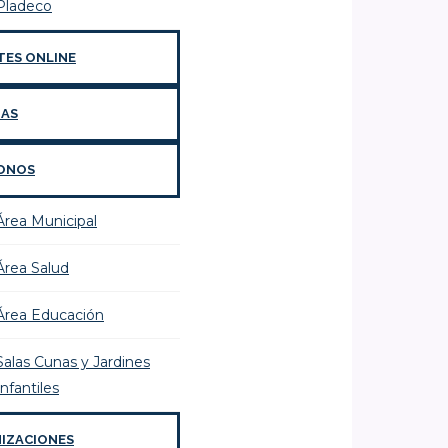
Pladeco
TES ONLINE
IAS
ONOS
Área Municipal
Área Salud
Área Educación
Salas Cunas y Jardines
Infantiles
IZACIONES