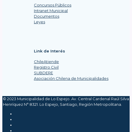
Concursos Públicos
Intranet Municipal
Documentos
Leyes
Link de Interés
ChileAtiende
Registro Civil
SUBDERE
Asociación Chilena de Municipalidades
© 2023 Municipalidad de Lo Espejo. Av. Central Cardenal Raúl Silva
Henríquez N° 8321. Lo Espejo, Santiago, Región Metropolitana.