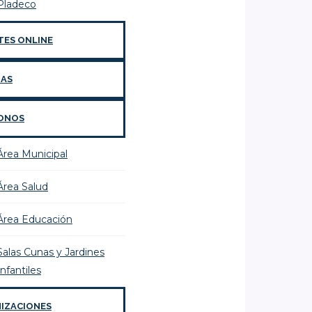
Pladeco
TES ONLINE
IAS
ONOS
Área Municipal
Área Salud
Área Educación
Salas Cunas y Jardines
Infantiles
IZACIONES