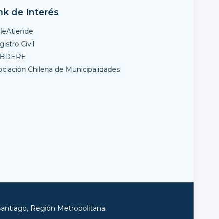
nk de Interés
ileAtiende
istro Civil
UBDERE
ociación Chilena de Municipalidades
Santiago, Región Metropolitana.