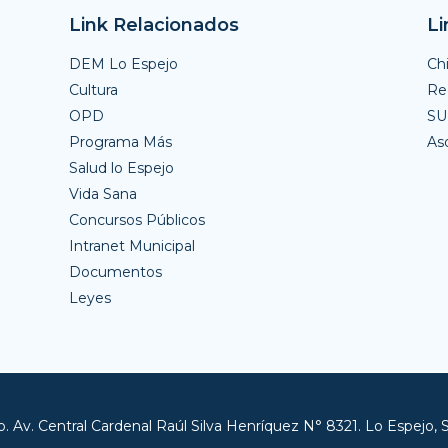
Link Relacionados
Li
DEM Lo Espejo
Ch
Cultura
Reg
OPD
S
Programa Más
As
Salud lo Espejo
Vida Sana
Concursos Públicos
Intranet Municipal
Documentos
Leyes
. Av. Central Cardenal Raúl Silva Henríquez N° 8321. Lo Espejo, 