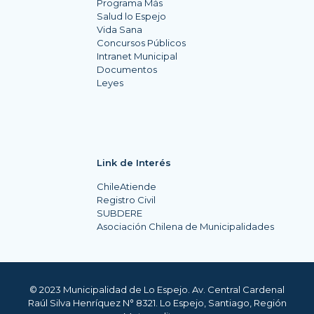
Programa Más
Salud lo Espejo
Vida Sana
Concursos Públicos
Intranet Municipal
Documentos
Leyes
Link de Interés
ChileAtiende
Registro Civil
SUBDERE
Asociación Chilena de Municipalidades
© 2023 Municipalidad de Lo Espejo. Av. Central Cardenal
Raúl Silva Henríquez N° 8321. Lo Espejo, Santiago, Región