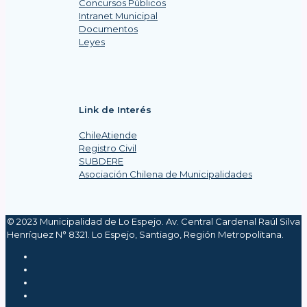
Concursos Públicos
Intranet Municipal
Documentos
Leyes
Link de Interés
ChileAtiende
Registro Civil
SUBDERE
Asociación Chilena de Municipalidades
© 2023 Municipalidad de Lo Espejo. Av. Central Cardenal Raúl Silva
Henríquez N° 8321. Lo Espejo, Santiago, Región Metropolitana.