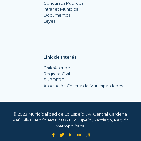
Concursos Públicos
Intranet Municipal
Documentos
Leyes
Link de Interés
ChileAtiende
Registro Civil
SUBDERE
Asociación Chilena de Municipalidades
© 2023 Municipalidad de Lo Espejo. Av. Central Cardenal
Raúl Silva Henríquez N° 8321. Lo Espejo, Santiago, Región
Metropolitana.