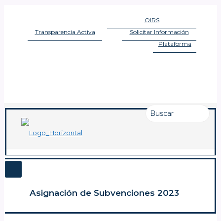
OIRS
OFICINA DE INFORMACIONES
Transparencia Activa
Solicitar Información
LEY DE TRANSPARENCIA
LEY DE TRANSPARENCIA
Plataforma
LEY DE LOBBY
Asignación de Subvenciones 2023
Publicado el: 18 julio 2023