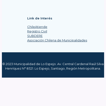
Link de Interés
ChileAtiende
Registro Civil
SUBDERE
Asociación Chilena de Municipalidades
© 2023 Municipalidad de Lo Espejo. Av. Central Cardenal Raúl Silva
Henríquez N° 8321. Lo Espejo, Santiago, Región Metropolitana.